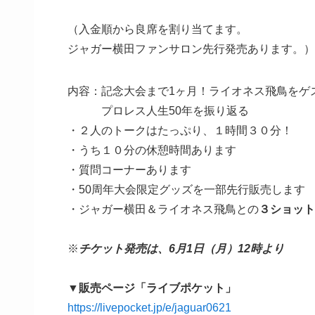
（入金順から良席を割り当てます。
ジャガー横田ファンサロン先行発売あります。）
内容：記念大会まで1ヶ月！ライオネス飛鳥をゲ
プロレス人生50年を振り返る
・２人のトークはたっぷり、１時間３０分！
・うち１０分の休憩時間あります
・質問コーナーあります
・50周年大会限定グッズを一部先行販売します
・ジャガー横田＆ライオネス飛鳥との
３ショット
※
チケット発売は、6月1日（月）12時より
▼販売ページ「ライブポケット」
https://livepocket.jp/e/jaguar0621