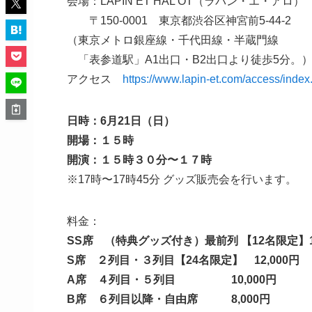
会場：LAPIN ET HAL OT（ラパン・エ・アロ）
〒150-0001 東京都渋谷区神宮前5-44-2
（東京メトロ銀座線・千代田線・半蔵門線
「表参道駅」A1出口・B2出口より徒歩5分。
アクセス
https://www.lapin-et.com/access/index
日時：6月21日（日）
開場：１５時
開演：１５時３０分〜１７時
※17時〜17時45分 グッズ販売会を行います。
料金：
SS席 （特典グッズ付き）最前列 【12名限定】15
S席 ２列目・３列目【24名限定】 12,000円
A席 ４列目・５列目 10,000円
B席 ６列目以降・自由席 8,000円