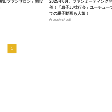
横田ファンサロン」開設
2025年6月、ファンミーティング
催！「息子JJ壮行会」ユーチュー
日
での親子動画も人気！
2025年6月26日
1